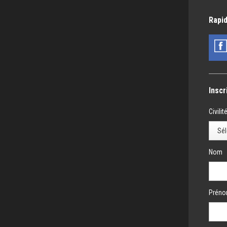
Rapid
Inscr
Civilit
Nom
Prén