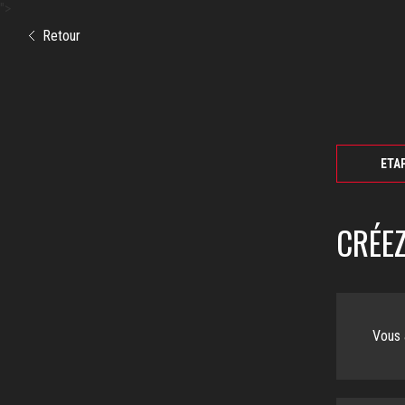
">
Retour
ETAP
CRÉE
Vous 