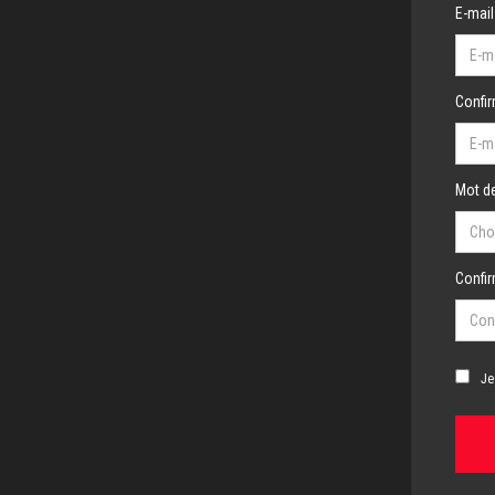
E-mail
Confir
Mot de
Confi
Je