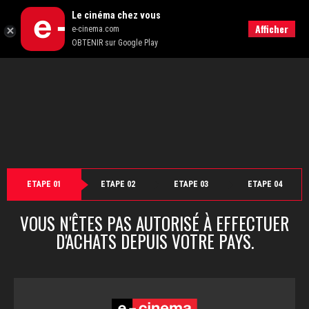
">
Le cinéma chez vous
Retour
Afficher
e-cinema.com
OBTENIR sur Google Play
ETAPE 01
ETAPE 02
ETAPE 03
ETAPE 04
VOUS N'ÊTES PAS AUTORISÉ À EFFECTUER
D'ACHATS DEPUIS VOTRE PAYS.