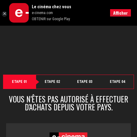
">
Le cinéma chez vous
Retour
Afficher
e-cinema.com
OBTENIR sur Google Play
ETAPE 01
ETAPE 02
ETAPE 03
ETAPE 04
VOUS N'ÊTES PAS AUTORISÉ À EFFECTUER
D'ACHATS DEPUIS VOTRE PAYS.