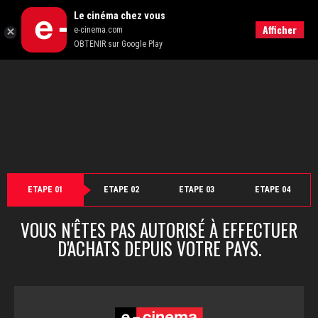
">
Le cinéma chez vous
Retour
Afficher
e-cinema.com
OBTENIR sur Google Play
ETAPE 01
ETAPE 02
ETAPE 03
ETAPE 04
VOUS N'ÊTES PAS AUTORISÉ À EFFECTUER
D'ACHATS DEPUIS VOTRE PAYS.