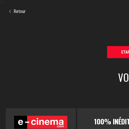
">
Retour
ETAP
VO
100% INÉDI