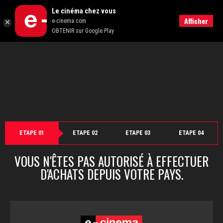
">
Le cinéma chez vous
Retour
Afficher
e-cinema.com
OBTENIR sur Google Play
ETAPE 01
ETAPE 02
ETAPE 03
ETAPE 04
VOUS N'ÊTES PAS AUTORISÉ À EFFECTUER
D'ACHATS DEPUIS VOTRE PAYS.