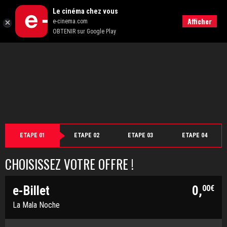
">
Le cinéma chez vous
Retour
Afficher
e-cinema.com
OBTENIR sur Google Play
ETAPE 01
ETAPE 02
ETAPE 03
ETAPE 04
CHOISISSEZ VOTRE OFFRE !
e-Billet
0,
00€
La Mala Noche