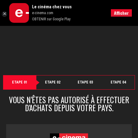
">
Le cinéma chez vous
Retour
Afficher
e-cinema.com
OBTENIR sur Google Play
ETAPE 01
ETAPE 02
ETAPE 03
ETAPE 04
VOUS N'ÊTES PAS AUTORISÉ À EFFECTUER
D'ACHATS DEPUIS VOTRE PAYS.