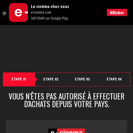
">
Le cinéma chez vous
Retour
Afficher
e-cinema.com
OBTENIR sur Google Play
ETAPE 01
ETAPE 02
ETAPE 03
ETAPE 04
VOUS N'ÊTES PAS AUTORISÉ À EFFECTUER
D'ACHATS DEPUIS VOTRE PAYS.