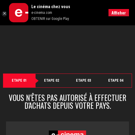
">
Le cinéma chez vous
Retour
Afficher
e-cinema.com
OBTENIR sur Google Play
ETAPE 01
ETAPE 02
ETAPE 03
ETAPE 04
VOUS N'ÊTES PAS AUTORISÉ À EFFECTUER
D'ACHATS DEPUIS VOTRE PAYS.