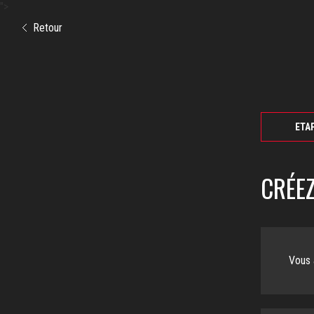
">
Retour
ETAP
CRÉE
Vous 