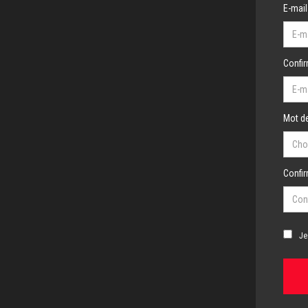
E-mail
Confir
Mot de
Confi
Je