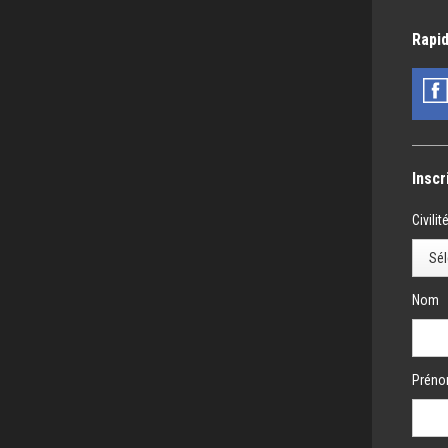
Rapid
Inscr
Civilit
Nom
Prén