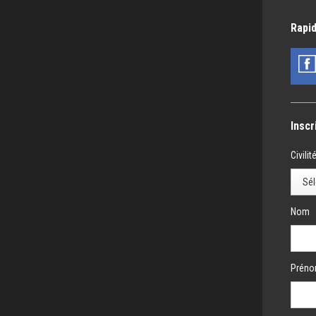
Rapid
Inscr
Civilit
Nom
Prén