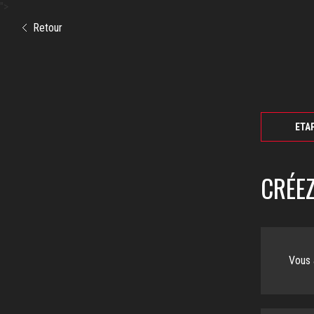
">
Retour
ETAP
CRÉE
Vous 