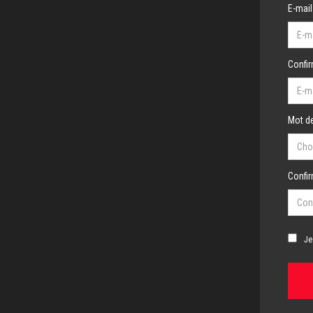
E-mail
Confir
Mot de
Confi
Je