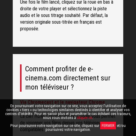
Une fois le film lancé, cliquez sur la roue en bas à
droite de votre player et sélectionnez la piste
audio et le sous titrage souhaité. Par défaut, la
version originale sous-titrée en français est
proposée.
Comment profiter de e-
cinema.com directement sur
mon téléviseur ?
Via Chromecast et le navigateur Chrome
En poursuivant votre navigation sur ce site, vous acceptez l'utilisation de
cookies « tiers » ou technologies similaires destinés à identifier et analyser vos
centres d’intérêts. Pour en savoir plus et paramétrer le cas échéant ces traceurs,
La clef HDMI Chromecast de Google vous permet
nous vous invitons à
cliquer ici
.
de visionner vos films depuis vos téléviseurs
Pour poursuivre votre navigation sur ce site, cliquez sur
FERMER
et/ou
compatibles.
poursuivez votre navigation.