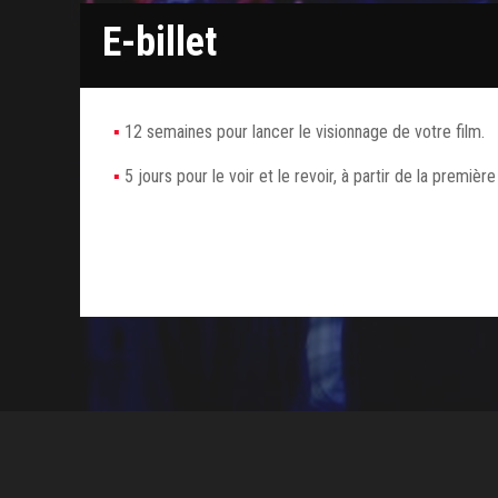
E-billet
12 semaines pour lancer le visionnage de votre film.
5 jours pour le voir et le revoir, à partir de la première