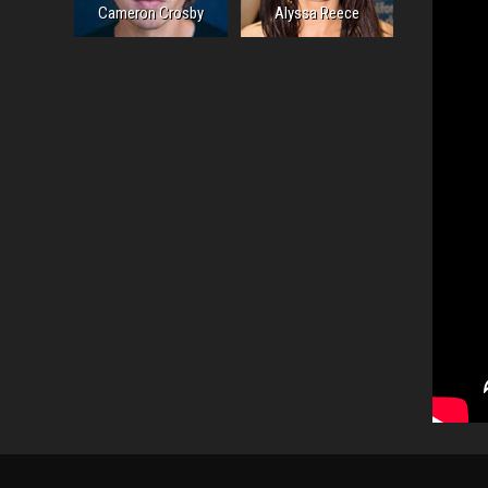
Cameron Crosby
Alyssa Reece