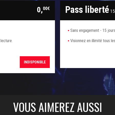
Pass liberté
0,
00€
15 
Sans engagement - 15 jours
 lecture.
Visionnez en illimité tous le
INDISPONIBLE
VOUS AIMEREZ AUSSI