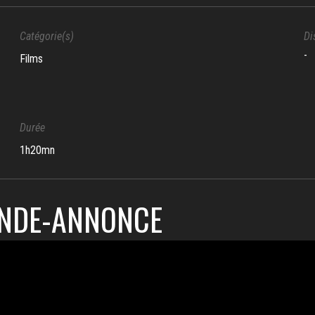
Catégorie(s)
Di
-
Films
Durée
1h20mn
NDE-ANNONCE