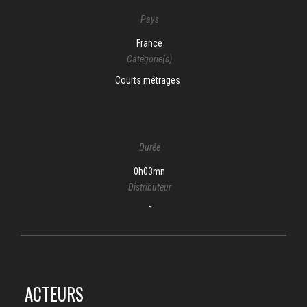
Pays
France
Catégorie(s)
Courts métrages
Durée
0h03mn
Distributeur
-
ACTEURS