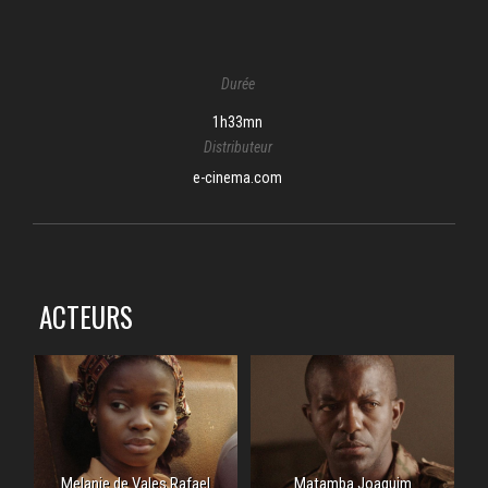
Durée
1h33mn
Distributeur
e-cinema.com
ACTEURS
Melanie de Vales Rafael
Matamba Joaquim