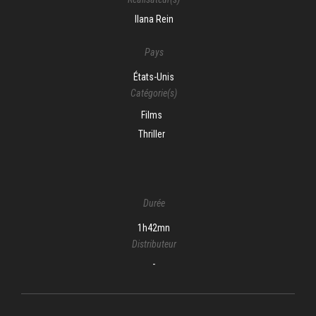
Ilana Rein
Pays
États-Unis
Catégorie(s)
Films
Thriller
Durée
1h42mn
Distributeur
-