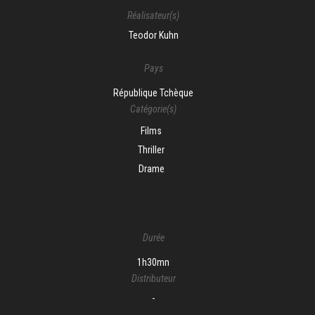
Réalisateur(s)
Teodor Kuhn
Pays
République Tchèque
Catégorie(s)
Films
Thriller
Drame
Durée
1h30mn
Distributeur
-