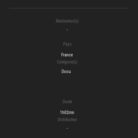
Réalisateur(s)
-
Pays
France
Catégorie(s)
Docu
Durée
1h02mn
Distributeur
-