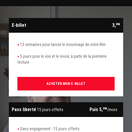
E-billet
3,
99€
12 semaines pour lancer le visionnage de votre film.
5 jours pour le voir et le revoir, à partir de la première
lecture.
ACHETER MON E-BILLET
Pass liberté
Puis 5,
99€
15 jours offerts
/mois
Sans engagement - 15 jours offerts.