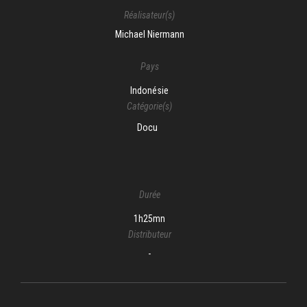
Réalisateur(s)
Michael Niermann
Pays
Indonésie
Catégorie(s)
Docu
Durée
1h25mn
Distributeur
-