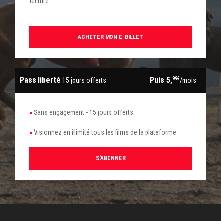
lecture.
ACHETER MON E-BILLET
Pass liberté
Puis 5,
99€
15 jours offerts
/mois
Sans engagement - 15 jours offerts.
Visionnez en illimité tous les films de la plateforme
S'ABONNER