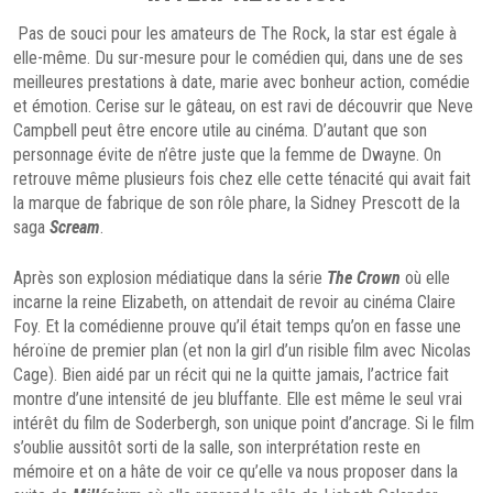
Pas de souci pour les amateurs de The Rock, la star est égale à
elle-même. Du sur-mesure pour le comédien qui, dans une de ses
meilleures prestations à date, marie avec bonheur action, comédie
et émotion. Cerise sur le gâteau, on est ravi de découvrir que Neve
Campbell peut être encore utile au cinéma. D’autant que son
personnage évite de n’être juste que la femme de Dwayne. On
retrouve même plusieurs fois chez elle cette ténacité qui avait fait
la marque de fabrique de son rôle phare, la Sidney Prescott de la
saga
Scream
.
Après son explosion médiatique dans la série
The Crown
où elle
incarne la reine Elizabeth, on attendait de revoir au cinéma Claire
Foy. Et la comédienne prouve qu’il était temps qu’on en fasse une
héroïne de premier plan (et non la girl d’un risible film avec Nicolas
Cage). Bien aidé par un récit qui ne la quitte jamais, l’actrice fait
montre d’une intensité de jeu bluffante. Elle est même le seul vrai
intérêt du film de Soderbergh, son unique point d’ancrage. Si le film
s’oublie aussitôt sorti de la salle, son interprétation reste en
mémoire et on a hâte de voir ce qu’elle va nous proposer dans la