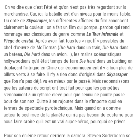
On va dire que c’est l’été et qu’on n’est pas très regardant sur la
marchandise. Car, ici, la bataille est d’un niveau pour le moins faible.
Du côté de
Skyscraper
, les différentes affiches du film annoncent
clairement la couleur : on a fait un film qui pompe…pardon qui rend
hommage aux classiques du genre comme
La Tour infernale
et
Piège de cristal
. Après avoir fait tous les « ripoff » possibles du
chef d’œuvre de McTiernan (
Die hard
dans un train,
Die hard
dans
un bateau,
Die hard
dans un avion,…), les malins scénaristiques
hollywoodiens qu’il était temps de faire
Die hard
dans un building en
déplaçant l’intrigue en Chine car économiquement il y a bien plus de
billets verts à se faire. Il n’y a rien donc d’original dans
Skyscraper
que l’on n’a pas déjà vu en mieux par le passé. Mais reconnaissons
que les auteurs du script ont tout fait pour que les péripéties
s’enchaînent à un rythme élevé pour que l’ennui ne pointe pas le
bout de son nez. Quitte à en rajouter dans le n’importe quoi en
termes de spectacle pyrotechnique. Mais quand on a comme
acteur le seul mec de la planète qui n’a pas besoin de costume pour
nous faire croire qu’il est un vrai super-héros, pourquoi se priver.
Pour son énième retour derrière la caméra, Steven Soderbergh se