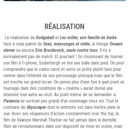
RÉALISATION
Le réalisateur de
Dodgeball
et
Les miller, une famille en herbe
face à celui palmé de
Sexe, mensonges et vidéo
, la trilogie
Ocean’s
eleven
ou encore
Erin Brockovich, seule contre tous
. Il n’y a
normalement pas de match. Et pourtant ! En choisissant de tourner
son film à l’i-phone, Soderbergh se tire une balle dans pied. On peut
comprendre que le cadre carré et serré se prête plutôt bien pour
rentrer dans l’intimité de son personnage principal mais que le film
est moche sur grand écran. On pense plus d’une fois à quel point un
tournage dans des conditions de « cinéma » aurait donné une
intensité tout autre au récit. Au point même de se demander si
Paranoia
ne sortirait pas grandi d’un visionnage chez soi. Tout le
contraire de
Skyscraper
dont le leitmotiv est dans mettre plein la
vue. Avec ses séquences d’action constamment over the top, le
film de Rawson Marshall Thurber ne fait jamais dans la dentelle.
Rien de révolutionnaire dans son dispositif de mise en scène, mais